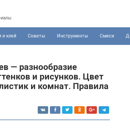
риалы
 и клей
Советы
Инструменты
Смеси
Д
ев — разнообразие
тенков и рисунков. Цвет
листик и комнат. Правила