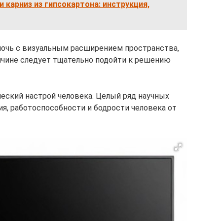
 карниз из гипсокартона: инструкция,
мочь с визуальным расширением пространства,
ричине следует тщательно подойти к решению
ческий настрой человека. Целый ряд научных
ия, работоспособности и бодрости человека от