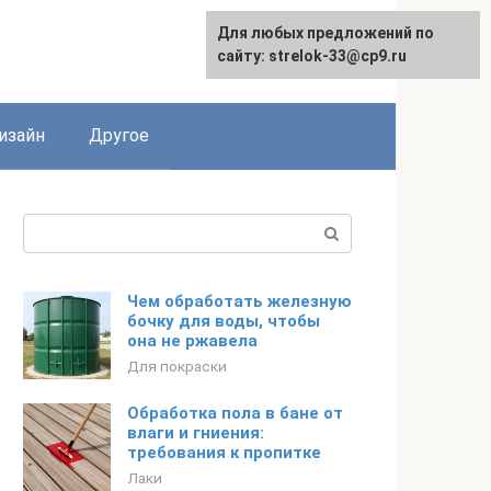
Для любых предложений по
Для любых предложений по
сайту: strelok-33@cp9.ru
сайту: strelok-33@cp9.ru
изайн
Другое
Поиск:
Чем обработать железную
бочку для воды, чтобы
она не ржавела
Для покраски
Обработка пола в бане от
влаги и гниения:
требования к пропитке
Лаки