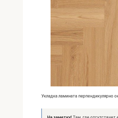
Укладка ламината перпендикулярно о
На заметку!
Там, где отсутствует 