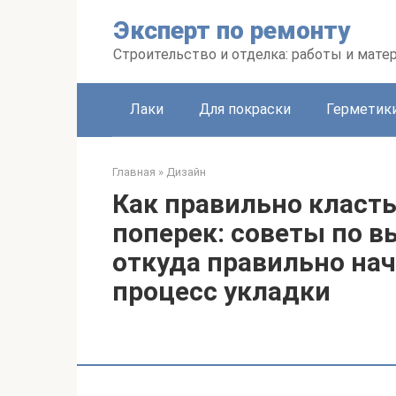
Перейти
Эксперт по ремонту
к
контенту
Строительство и отделка: работы и мате
Лаки
Для покраски
Герметики
Главная
»
Дизайн
Как правильно класть
поперек: советы по в
откуда правильно на
процесс укладки