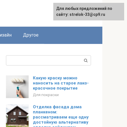
Для любых предложений по
Для любых предложений по
сайту: strelok-33@cp9.ru
сайту: strelok-33@cp9.ru
изайн
Другое
Поиск:
Какую краску можно
наносить на старое лако-
красочное покрытие
Для покраски
Отделка фасада дома
планкеном:
рассматриваем еще одну
достойную альтернативу