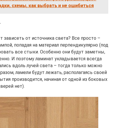
адки, схемы, как выбрать и не ошибиться
т
т зависеть от источника света? Все просто –
ампой, попадая на материал перпендикулярно (под
ровать все стыки. Особенно они будут заметны,
нно. И поэтому ламинат укладывается всегда
ались вдоль лучей света – тогда только можно
азом, ламели будут лежать, располагаясь своей
рытия производится, начиная от одной из боковых
верей нет).