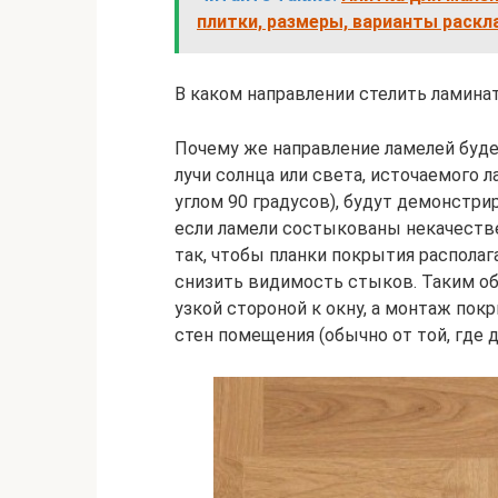
плитки, размеры, варианты раскл
В каком направлении стелить ламина
Почему же направление ламелей буде
лучи солнца или света, источаемого л
углом 90 градусов), будут демонстри
если ламели состыкованы некачестве
так, чтобы планки покрытия располаг
снизить видимость стыков. Таким обр
узкой стороной к окну, а монтаж пок
стен помещения (обычно от той, где д