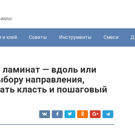
риалы
 и клей
Советы
Инструменты
Смеси
Д
 ламинат — вдоль или
ыбору направления,
чать класть и пошаговый