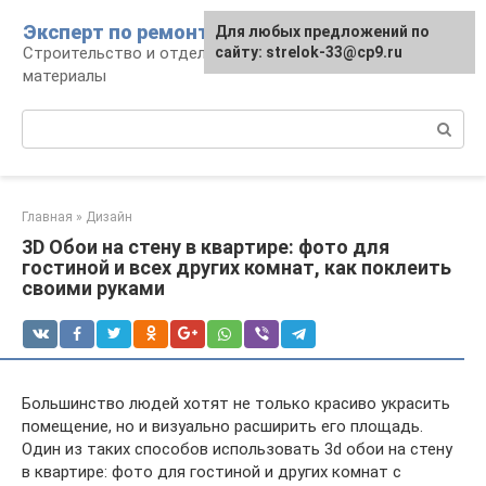
Перейти
Эксперт по ремонту
Для любых предложений по
Для любых предложений по
к
Строительство и отделка: работы и
сайту: strelok-33@cp9.ru
сайту: strelok-33@cp9.ru
контенту
материалы
Поиск:
Главная
»
Дизайн
3D Обои на стену в квартире: фото для
гостиной и всех других комнат, как поклеить
своими руками
Большинство людей хотят не только красиво украсить
помещение, но и визуально расширить его площадь.
Один из таких способов использовать 3d обои на стену
в квартире: фото для гостиной и других комнат с