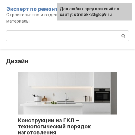
Перейти
Эксперт по ремонту
Для любых предложений по
Для любых предложений по
к
Строительство и отделка: работы и
сайту: strelok-33@cp9.ru
сайту: strelok-33@cp9.ru
контенту
материалы
Поиск:
Дизайн
Конструкции из ГКЛ –
технологический порядок
изготовления