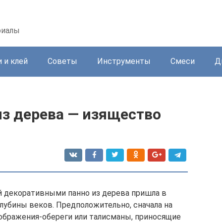
риалы
 и клей
Советы
Инструменты
Смеси
Д
из дерева — изящество
 декоративными панно из дерева пришла в
лубины веков. Предположительно, сначала на
ображения-обереги или талисманы, приносящие