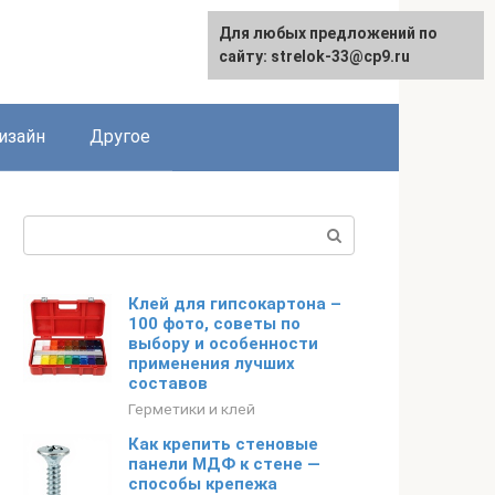
Для любых предложений по
Для любых предложений по
сайту: strelok-33@cp9.ru
сайту: strelok-33@cp9.ru
изайн
Другое
Поиск:
Клей для гипсокартона –
100 фото, советы по
выбору и особенности
применения лучших
составов
Герметики и клей
Как крепить стеновые
панели МДФ к стене —
способы крепежа