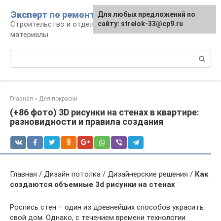
Перейти
Эксперт по ремонту
Для любых предложений по
Для любых предложений по
к
Строительство и отделка: работы и
сайту: strelok-33@cp9.ru
сайту: strelok-33@cp9.ru
контенту
материалы
Поиск:
Главная
»
Для покраски
(+86 фото) 3D рисунки на стенах в квартире:
разновидности и правила создания
Главная / Дизайн потолка / Дизайнерские решения /
Как
создаются объемные 3d рисунки на стенах
Роспись стен – один из древнейших способов украсить
свой дом. Однако, с течением времени технологии