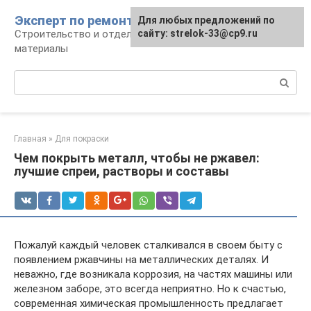
Перейти
Эксперт по ремонту
Для любых предложений по
Для любых предложений по
к
Строительство и отделка: работы и
сайту: strelok-33@cp9.ru
сайту: strelok-33@cp9.ru
контенту
материалы
Поиск:
Главная
»
Для покраски
Чем покрыть металл, чтобы не ржавел:
лучшие спреи, растворы и составы
Пожалуй каждый человек сталкивался в своем быту с
появлением ржавчины на металлических деталях. И
неважно, где возникала коррозия, на частях машины или
железном заборе, это всегда неприятно. Но к счастью,
современная химическая промышленность предлагает