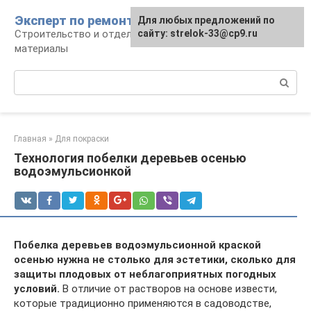
Перейти
Эксперт по ремонту
Для любых предложений по
Для любых предложений по
к
Строительство и отделка: работы и
сайту: strelok-33@cp9.ru
сайту: strelok-33@cp9.ru
контенту
материалы
Поиск:
Главная
»
Для покраски
Технология побелки деревьев осенью
водоэмульсионкой
Побелка деревьев водоэмульсионной краской
осенью нужна не столько для эстетики, сколько для
защиты плодовых от неблагоприятных погодных
условий.
В отличие от растворов на основе извести,
которые традиционно применяются в садоводстве,