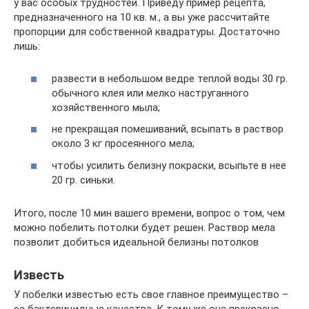
у вас особых трудностей. Приведу пример рецепта,
предназначенного на 10 кв. м., а вы уже рассчитайте
пропорции для собственной квадратуры. Достаточно
лишь:
развести в небольшом ведре теплой воды 30 гр.
обычного клея или мелко наструганного
хозяйственного мыла;
не прекращая помешиваний, всыпать в раствор
около 3 кг просеянного мела;
чтобы усилить белизну покраски, всыпьте в нее
20 гр. синьки.
Итого, после 10 мин вашего времени, вопрос о том, чем
можно побелить потолки будет решен. Раствор мела
позволит добиться идеальной белизны потолков
Известь
У побелки известью есть свое главное преимущество –
ее бактерицидные качества. К тому же она прекрасно