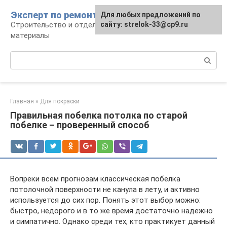
Перейти
Эксперт по ремонту
Для любых предложений по
Для любых предложений по
к
Строительство и отделка: работы и
сайту: strelok-33@cp9.ru
сайту: strelok-33@cp9.ru
контенту
материалы
Поиск:
Главная
»
Для покраски
Правильная побелка потолка по старой
побелке – проверенный способ
Вопреки всем прогнозам классическая побелка
потолочной поверхности не канула в лету, и активно
используется до сих пор. Понять этот выбор можно:
быстро, недорого и в то же время достаточно надежно
и симпатично. Однако среди тех, кто практикует данный