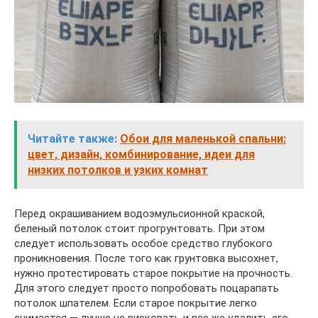
Читайте также:
Обои для маленькой спальни:
цвет, дизайн, комбинирование, идеи для
низких потолков и узких комнат
Перед окрашиванием водоэмульсионной краской,
беленый потолок стоит прогрунтовать. При этом
следует использовать особое средство глубокого
проникновения. После того как грунтовка высохнет,
нужно протестировать старое покрытие на прочность.
Для этого следует просто попробовать поцарапать
потолок шпателем. Если старое покрытие легко
снимается — лучше не рисковать и все же удалить его.