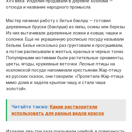
XVII века. Изделия продавали в деревне Хохлома —
отсюда и название народного промысла.
Мастер начинал работу с битья баклуш — готовил
деревянные бруски (баклуши) из липы, осины или березы.
Из них вытачивали деревянные ложки и ковши, чашки и
солонки. Еще не украшенную росписью посуду называли
бельем. Белье несколько раз грунтовали и просушивали,
а потом расписывали в желтых, красных и черных тонах.
Популярными мотивами были растительные орнаменты,
цветы, ягоды, кружевные веточки. Лесные птицы на
хохломской посуде напоминали крестьянам Жар-птицу
из русских сказок, они говорили: «Пролетала Жар-птица
мимо дома и задела крылом чашу, и стала чаша
золотой».
Читайте также:
Какие растворители
использовать для разных видов красок
Изделия два-три раза покрывали олифой, в поверхность