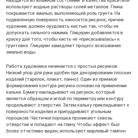
находится во влажном состоянии. В качестве красителя
используют водные растворы солей металлов. Глина
покрывается эмалью, выполняющей роль грунта. На
подвяленную поверхность наносится рисунок, причем
художник должен орудовать кистью так, чтобы не
допускать сильного нажима. Глицерин добавляется в
краску для того, чтобы кисть не «присасывалась» к
грунтовке. Глицерин замедляет процесс всасывания
эмалью воды.
Работа художника начинается с простых рисунков.
Низкий упор для руки удобен при декорировании плоских
изделий (тарелок, плакет, панно). Один из приемов
формирования контура рисунка основан на применении
кальки. Бумагу накладывают на рисунок, который
является образцом и иглой по периметру или контуру
проделывают отверстия. Затем кальку прикладывают к
поверхности изделия и припудривают угольным
порошком. Частички порошка проникают сквозь
отверстие и попадают на глину. Чтобы эффект был
более отчетливо виден, используют марлевый тампон.