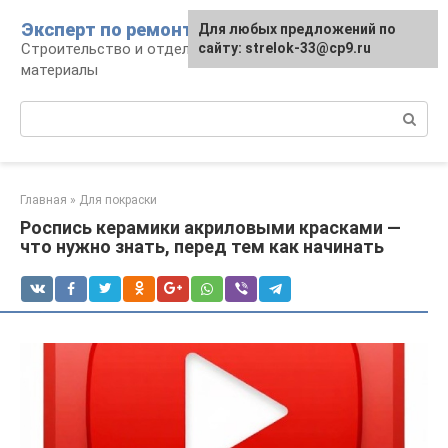
Перейти
Эксперт по ремонту
Для любых предложений по
Для любых предложений по
к
Строительство и отделка: работы и
сайту: strelok-33@cp9.ru
сайту: strelok-33@cp9.ru
контенту
материалы
Поиск:
Главная
»
Для покраски
Роспись керамики акриловыми красками —
что нужно знать, перед тем как начинать