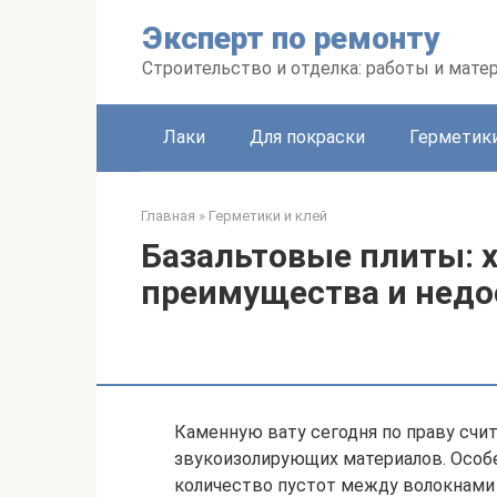
Перейти
Эксперт по ремонту
к
контенту
Строительство и отделка: работы и мате
Лаки
Для покраски
Герметики
Главная
»
Герметики и клей
Базальтовые плиты: 
преимущества и недо
Каменную вату сегодня по праву счи
звукоизолирующих материалов. Особе
количество пустот между волокнами 