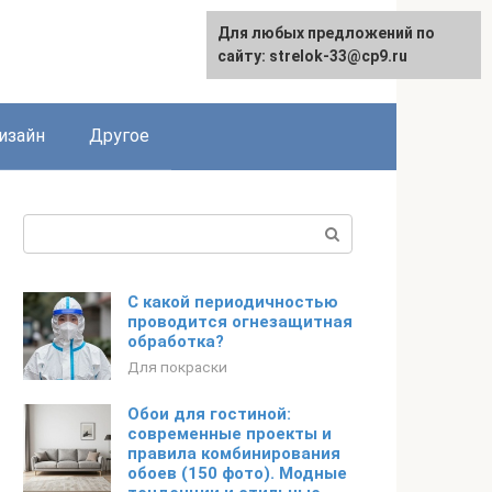
Для любых предложений по
Для любых предложений по
сайту: strelok-33@cp9.ru
сайту: strelok-33@cp9.ru
изайн
Другое
Поиск:
С какой периодичностью
проводится огнезащитная
обработка?
Для покраски
Обои для гостиной:
современные проекты и
правила комбинирования
обоев (150 фото). Модные