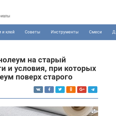
риалы
 и клей
Советы
Инструменты
Смеси
Д
нолеум на старый
и и условия, при которых
еум поверх старого