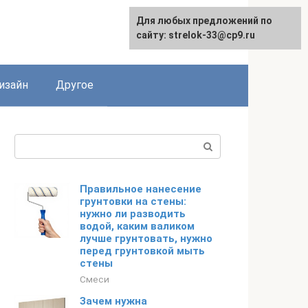
Для любых предложений по
Для любых предложений по
сайту: strelok-33@cp9.ru
сайту: strelok-33@cp9.ru
изайн
Другое
Поиск:
Правильное нанесение
грунтовки на стены:
нужно ли разводить
водой, каким валиком
лучше грунтовать, нужно
перед грунтовкой мыть
стены
Смеси
Зачем нужна