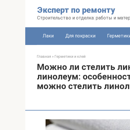
Перейти
Эксперт по ремонту
к
контенту
Строительство и отделка: работы и мате
Лаки
Для покраски
Герметики
Главная
»
Герметики и клей
Можно ли стелить ли
линолеум: особенност
можно стелить линол