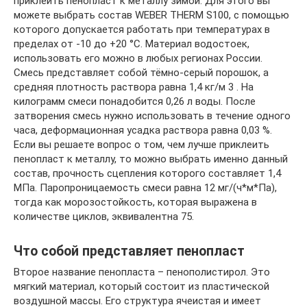
приклеить пенопласт к металлу зимой. Для этого вы
можете выбрать состав WEBER THERM S100, с помощью
которого допускается работать при температурах в
пределах от -10 до +20 °С. Материал водостоек,
использовать его можно в любых регионах России.
Смесь представляет собой тёмно-серый порошок, а
средняя плотность раствора равна 1,4 кг/м 3 . На
килограмм смеси понадобится 0,26 л воды. После
затворения смесь нужно использовать в течение одного
часа, деформационная усадка раствора равна 0,03 %.
Если вы решаете вопрос о том, чем лучше приклеить
пенопласт к металлу, то можно выбрать именно данный
состав, прочность сцепления которого составляет 1,4
МПа. Паропроницаемость смеси равна 12 мг/(ч*м*Па),
тогда как морозостойкость, которая выражена в
количестве циклов, эквивалентна 75.
Что собой представляет пенопласт
Второе название пенопласта – пенополистирол. Это
мягкий материал, который состоит из пластической
воздушной массы. Его структура ячеистая и имеет