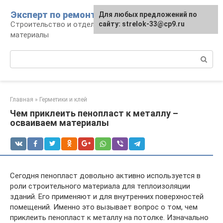
Перейти
Эксперт по ремонту
Для любых предложений по
Для любых предложений по
к
Строительство и отделка: работы и
сайту: strelok-33@cp9.ru
сайту: strelok-33@cp9.ru
контенту
материалы
Поиск:
Главная
»
Герметики и клей
Чем приклеить пенопласт к металлу –
осваиваем материалы
Сегодня пенопласт довольно активно используется в
роли строительного материала для теплоизоляции
зданий. Его применяют и для внутренних поверхностей
помещений. Именно это вызывает вопрос о том, чем
приклеить пенопласт к металлу на потолке. Изначально