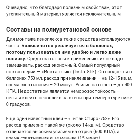
Очевидно, что благодаря полезным свойствам, этот
утеплительный материал является исключительным.
Составы на полиуретановой основе
Для монтажа пеноплекса такие средства используются
часто.
Большинство реализуется в баллонах,
поэтому пользоваться ими удобно и легко даже
новичку.
Средства готовы к применению, их не надо
замешивать, расход экономный. Самый популярный
состав серии — «Инста-стик» (Insta-Stik). Он продается в
баллонах 750 мл, расход при наклеивании – на 12-15 кв. м,
время схватывания – 20 минут. Усилие на отрыв – до 400
КПА. Недостатком является неморозостойкость –
нельзя клеить пеноплекс на стены при температуре ниже
0 градусов.
Еще один известный клей – «Титан Стиро-753». Его
расход примерно такой же (около 14 кв. м). Средство
отличается высоким усилием на отрыв (600 КПА), а
время схватывания еще меньше (15 минут).