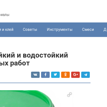
риалы
 и клей
Советы
Инструменты
Смеси
Д
кий и водостойкий
ых работ