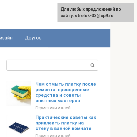
Для любых предложений по
Для любых предложений по
сайту: strelok-33@cp9.ru
сайту: strelok-33@cp9.ru
изайн
Другое
Поиск:
Чем отмыть плитку после
ремонта: проверенные
средства и советы
опытных мастеров
Герметики и клей
Практические советы как
приклеить плитку на
стену в ванной комнате
Герметики и клей