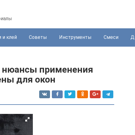
риалы
 и клей
Советы
Инструменты
Смеси
Д
е нюансы применения
ны для окон