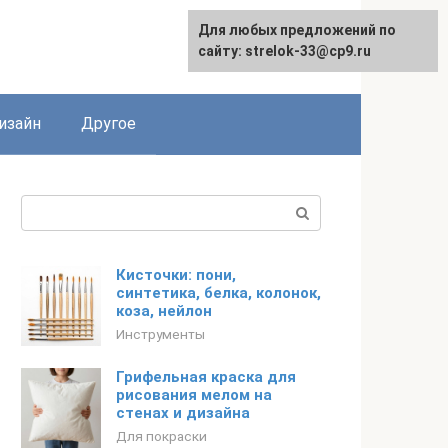
Для любых предложений по
Для любых предложений по
сайту: strelok-33@cp9.ru
сайту: strelok-33@cp9.ru
изайн
Другое
Поиск:
Кисточки: пони,
синтетика, белка, колонок,
коза, нейлон
Инструменты
Грифельная краска для
рисования мелом на
стенах и дизайна
Для покраски