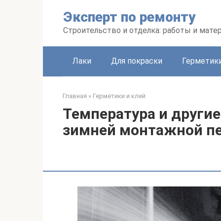
Перейти
Эксперт по ремонту
к
контенту
Строительство и отделка: работы и мате
Лаки
Для покраски
Герметики
Главная
»
Герметики и клей
Температура и други
зимней монтажной пе