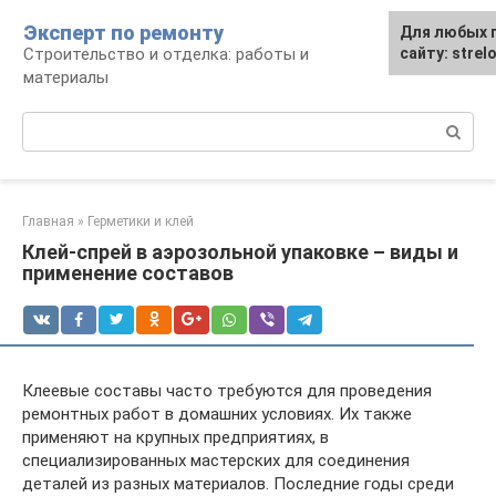
Перейти
Эксперт по ремонту
Для любых 
Для любых 
к
Строительство и отделка: работы и
сайту: strel
сайту: strel
контенту
материалы
Поиск:
Главная
»
Герметики и клей
Клей-спрей в аэрозольной упаковке – виды и
применение составов
Клеевые составы часто требуются для проведения
ремонтных работ в домашних условиях. Их также
применяют на крупных предприятиях, в
специализированных мастерских для соединения
деталей из разных материалов. Последние годы среди