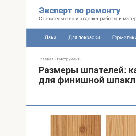
Перейти
Эксперт по ремонту
к
контенту
Строительство и отделка: работы и мате
Лаки
Для покраски
Герметики
Главная
»
Инструменты
Размеры шпателей: к
для финишной шпакл