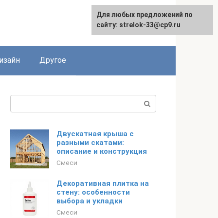
Для любых предложений по
Для любых предложений по
сайту: strelok-33@cp9.ru
сайту: strelok-33@cp9.ru
изайн
Другое
Поиск:
Двускатная крыша с
разными скатами:
описание и конструкция
Смеси
Декоративная плитка на
стену: особенности
выбора и укладки
Смеси