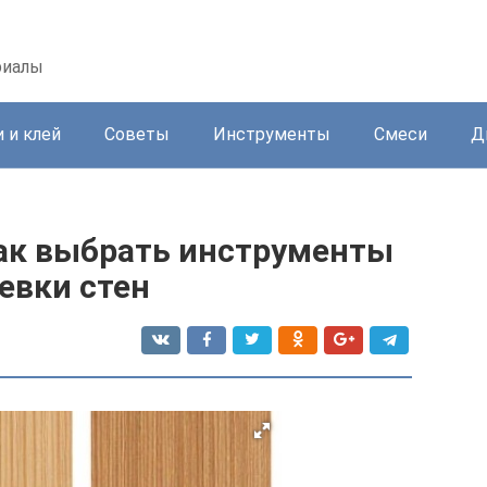
риалы
 и клей
Советы
Инструменты
Смеси
Д
ак выбрать инструменты
евки стен