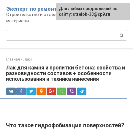
Перейти
Эксперт по ремонту
Для любых предложений по
Для любых предложений по
к
Строительство и отделка: работы и
сайту: strelok-33@cp9.ru
сайту: strelok-33@cp9.ru
контенту
материалы
Поиск:
Главная
»
Лаки
Лак для камня и пропитки бетона: свойства и
разновидности составов + особенности
использования и техника нанесения
Что такое гидрофобизация поверхностей?