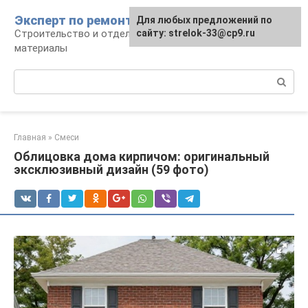
Перейти
Эксперт по ремонту
Для любых предложений по
Для любых предложений по
к
Строительство и отделка: работы и
сайту: strelok-33@cp9.ru
сайту: strelok-33@cp9.ru
контенту
материалы
Поиск:
Главная
»
Смеси
Облицовка дома кирпичом: оригинальный
эксклюзивный дизайн (59 фото)