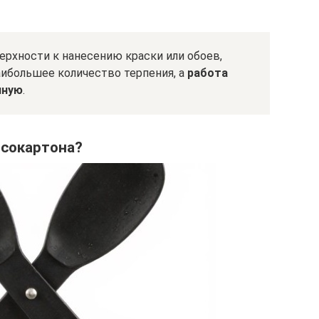
верхности к нанесению краски или обоев,
аибольшее количество терпения, а
работа
чную
.
псокартона?