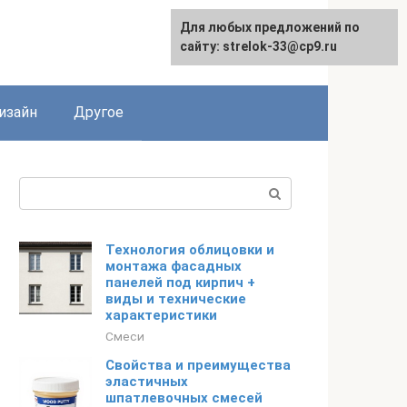
Для любых предложений по
Для любых предложений по
сайту: strelok-33@cp9.ru
сайту: strelok-33@cp9.ru
изайн
Другое
Поиск:
Технология облицовки и
монтажа фасадных
панелей под кирпич +
виды и технические
характеристики
Смеси
Свойства и преимущества
эластичных
шпатлевочных смесей