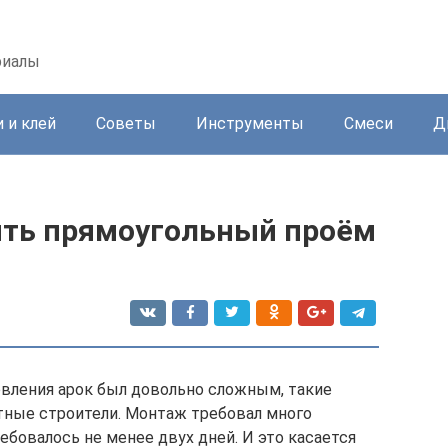
риалы
 и клей
Советы
Инструменты
Смеси
Д
ить прямоугольный проём
овления арок был довольно сложным, такие
тные строители. Монтаж требовал много
ребовалось не менее двух дней. И это касается