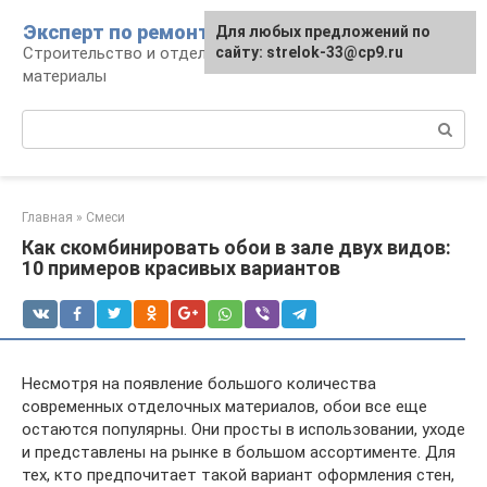
Перейти
Эксперт по ремонту
Для любых предложений по
Для любых предложений по
к
Строительство и отделка: работы и
сайту: strelok-33@cp9.ru
сайту: strelok-33@cp9.ru
контенту
материалы
Поиск:
Главная
»
Смеси
Как скомбинировать обои в зале двух видов:
10 примеров красивых вариантов
Несмотря на появление большого количества
современных отделочных материалов, обои все еще
остаются популярны. Они просты в использовании, уходе
и представлены на рынке в большом ассортименте. Для
тех, кто предпочитает такой вариант оформления стен,