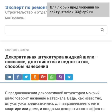
Перейти
Эксперт по ремонту
Для любых предложений по
Для любых предложений по
к
Строительство и отделка: работы и
сайту: strelok-33@cp9.ru
сайту: strelok-33@cp9.ru
контенту
материалы
Поиск:
Главная
»
Смеси
Декоративная штукатурка жидкий шелк –
описание, достоинства и недостатки,
способы нанесения
О предназначении декоративной штукатурки мокрый
шелк говорит название материала. Ведь, как известно,
штукатурка предназначена, для выравнивания стен в
квартире или доме, и создания декоративного эффекта.