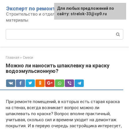
Перейти
Эксперт по ремонту
Для любых предложений по
Для любых предложений по
к
Строительство и отделка: работы и
сайту: strelok-33@cp9.ru
сайту: strelok-33@cp9.ru
контенту
материалы
Поиск:
Главная
»
Смеси
Можно ли наносить шпаклевку на краску
водоэмульсионную?
При ремонте помещений, в которых есть старая краска
на стенах, всегда возникает вопрос можно ли
шпаклевать по краске? Вопрос вполне практичный,
учитывая, сколько сил и времени уходит на демонтаж
покрытия. И в первую очередь застройщика интересует,