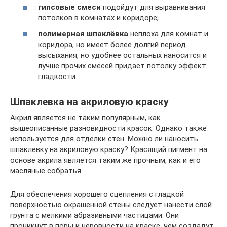
гипсовые смеси
подойдут для выравнивания
потолков в комнатах и коридоре;
полимерная шпаклёвка
неплоха для комнат и
коридора, но имеет более долгий период
высыхания, но удобнее остальных наносится и
лучше прочих смесей придаёт потолку эффект
гладкости.
Шпаклевка на акриловую краску
Акрил является не таким популярным, как
вышеописанные разновидности красок. Однако также
используется для отделки стен. Можно ли наносить
шпаклевку на акриловую краску? Красящий пигмент на
основе акрила является таким же прочным, как и его
масляные собратья.
Для обеспечения хорошего сцепления с гладкой
поверхностью окрашенной стены следует нанести слой
грунта с мелкими абразивными частицами. Они
проникнут в поры и неровности на краске, чем создадут