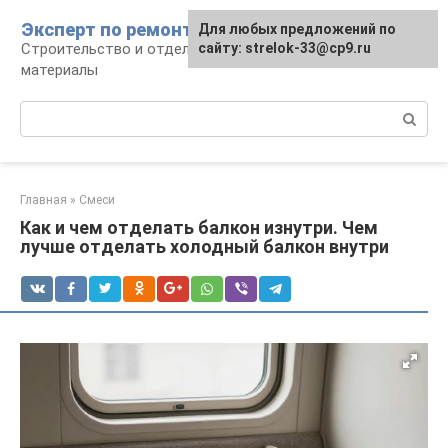
Перейти
Эксперт по ремонту
Для любых предложений по
Для любых предложений по
к
Строительство и отделка: работы и
сайту: strelok-33@cp9.ru
сайту: strelok-33@cp9.ru
контенту
материалы
Поиск:
Главная
»
Смеси
Как и чем отделать балкон изнутри. Чем
лучше отделать холодный балкон внутри