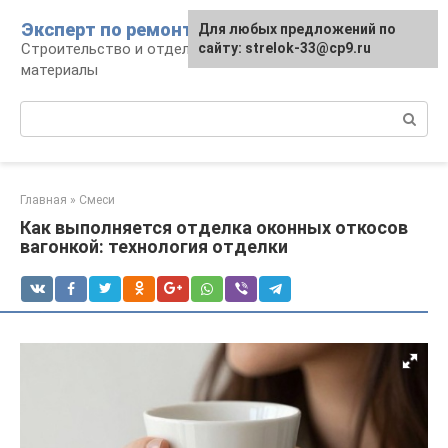
Перейти
Эксперт по ремонту
Для любых предложений по
Для любых предложений по
к
Строительство и отделка: работы и
сайту: strelok-33@cp9.ru
сайту: strelok-33@cp9.ru
контенту
материалы
Поиск:
Главная
»
Смеси
Как выполняется отделка оконных откосов
вагонкой: технология отделки