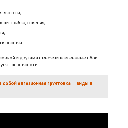
в высоты;
ни, грибка, гниения;
ти;
и основы.
левкой и другими смесями наклеенные обои
тупят неровности.
 собой адгезионная грунтовка — виды и