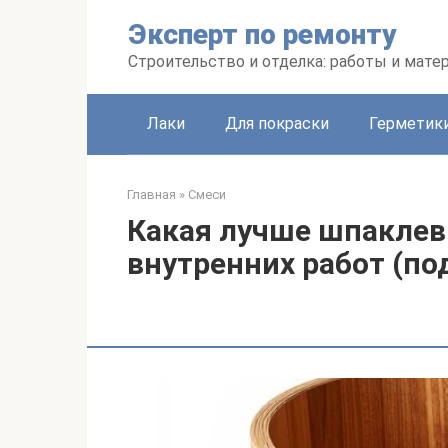
Перейти
Эксперт по ремонту
к
контенту
Строительство и отделка: работы и мате
Лаки
Для покраски
Герметики
Главная
»
Смеси
Какая лучше шпаклев
внутренних работ (по