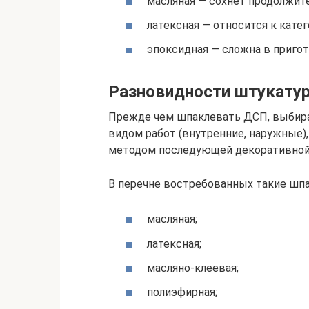
масляная — сохнет продолжит
латексная — относится к кате
эпоксидная — сложна в пригот
Разновидности штукатур
Прежде чем шпаклевать ДСП, выбира
видом работ (внутренние, наружные),
методом последующей декоративной о
В перечне востребованных такие шпа
масляная;
латексная;
масляно-клеевая;
полиэфирная;