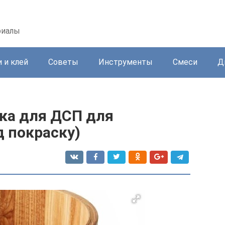
риалы
 и клей
Советы
Инструменты
Смеси
Д
ка для ДСП для
д покраску)