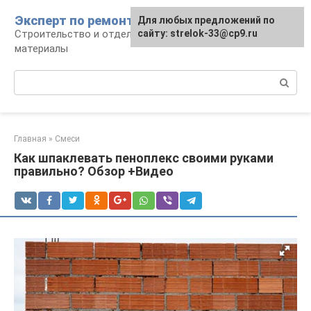
Перейти
Эксперт по ремонту
Для любых предложений по
Для любых предложений по
к
Строительство и отделка: работы и
сайту: strelok-33@cp9.ru
сайту: strelok-33@cp9.ru
контенту
материалы
Поиск:
Главная
»
Смеси
Как шпаклевать пеноплекс своими руками
правильно? Обзор +Видео