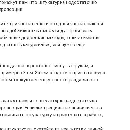
покажут вам, что штукатурка недостаточно
пропорции.
те три части песка и по одной части опилок и
енно добавляйте в смесь воду. Проверить
 обычные дедовские методы, только ими вы
ь для оштукатуривания, или нужно еще
 когда она перестанет липнуть к рукам, и
примерно 3 см. Затем кладете шарик на любую
ишком тонкую лепешку, просто раздавив его
покажут вам, что штукатурка недостаточно
пропорции. Если же трещины не появились, то
отавливать штукатурку и приступать к работе;
о штукатурки, скатайте из нее жгутик длиной