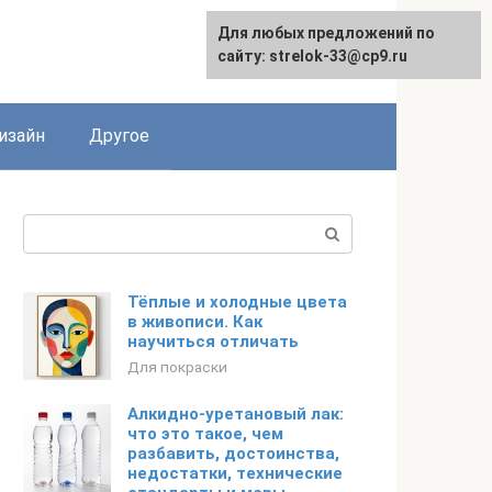
Для любых предложений по
Для любых предложений по
сайту: strelok-33@cp9.ru
сайту: strelok-33@cp9.ru
изайн
Другое
Поиск:
Тёплые и холодные цвета
в живописи. Как
научиться отличать
Для покраски
Алкидно-уретановый лак:
что это такое, чем
разбавить, достоинства,
недостатки, технические