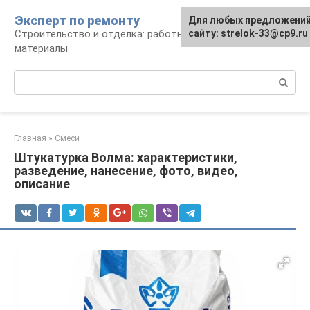
Перейти
Эксперт по ремонту
Для любых предложений
Для любых предложений
к
Строительство и отделка: работы и
сайту: strelok-33@cp9.ru
сайту: strelok-33@cp9.ru
контенту
материалы
Поиск:
Главная
»
Смеси
Штукатурка Волма: характеристики,
разведение, нанесение, фото, видео,
описание