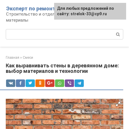
Перейти
Эксперт по ремонту
Для любых предложений по
Для любых предложений по
к
Строительство и отделка: работы и
сайту: strelok-33@cp9.ru
сайту: strelok-33@cp9.ru
контенту
материалы
Поиск:
Главная
»
Смеси
Как выравнивать стены в деревянном доме:
выбор материалов и технологии