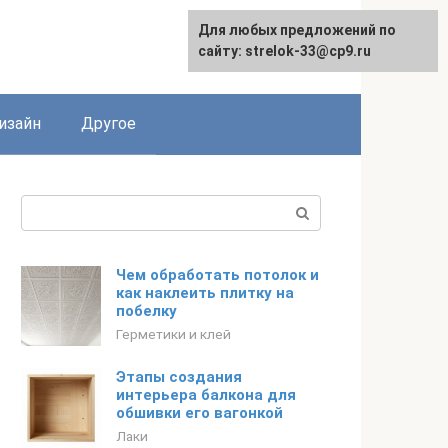
Для любых предложений по
Для любых предложений по
сайту: strelok-33@cp9.ru
сайту: strelok-33@cp9.ru
изайн
Другое
Поиск:
Чем обработать потолок и
как наклеить плитку на
побелку
Герметики и клей
Этапы создания
интерьера балкона для
обшивки его вагонкой
Лаки