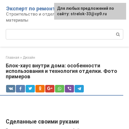
Перейти
Эксперт по ремонту
Для любых предложений по
Для любых предложений по
к
Строительство и отделка: работы и
сайту: strelok-33@cp9.ru
сайту: strelok-33@cp9.ru
контенту
материалы
Поиск:
Главная
»
Дизайн
Блок-хаус внутри дома: особенности
использования и технология отделки. Фото
примеров
Сделанные своими руками