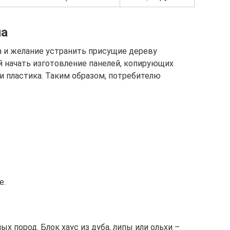
ла
а и желание устранить присущие дереву
й начать изготовление панелей, копирующих
 и пластика. Таким образом, потребителю
е.
х пород. Блок хаус из дуба, липы или ольхи –