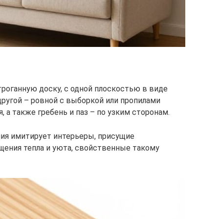
троганную доску, с одной плоскостью в виде
другой – ровной с выборкой или пропилами
а также гребень и паз – по узким сторонам.
ния имитирует интерьеры, присущие
щения тепла и уюта, свойственные такому