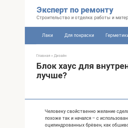
Перейти
Эксперт по ремонту
к
контенту
Строительство и отделка: работы и мате
Лаки
Для покраски
Герметики
Главная
»
Дизайн
Блок хаус для внутре
лучше?
Человеку свойственно желание сдела
похоже так и начался – с использова
оцилиндрованных брёвен, как обшиво