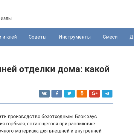
риалы
 и клей
Советы
Инструменты
Смеси
Д
нней отделки дома: какой
ть производство безотходным. Блок хаус
ния горбыля, остающегося при распиловке
чного материала для внешней и внутренней