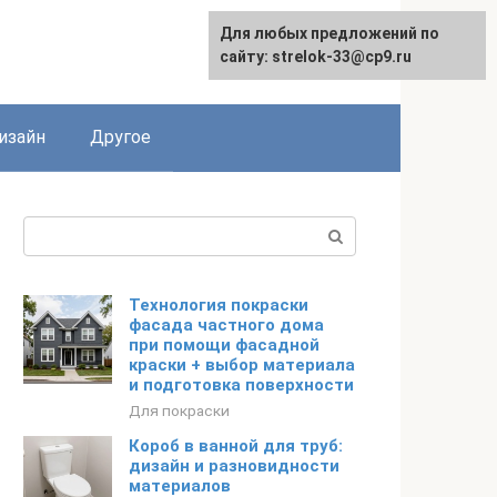
Для любых предложений по
Для любых предложений по
сайту: strelok-33@cp9.ru
сайту: strelok-33@cp9.ru
изайн
Другое
Поиск:
Технология покраски
фасада частного дома
при помощи фасадной
краски + выбор материала
и подготовка поверхности
Для покраски
Короб в ванной для труб:
дизайн и разновидности
материалов