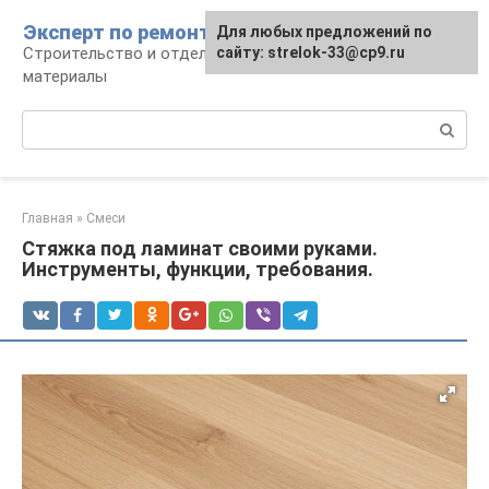
Перейти
Эксперт по ремонту
Для любых предложений по
Для любых предложений по
к
Строительство и отделка: работы и
сайту: strelok-33@cp9.ru
сайту: strelok-33@cp9.ru
контенту
материалы
Поиск:
Главная
»
Смеси
Стяжка под ламинат своими руками.
Инструменты, функции, требования.