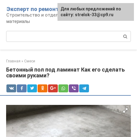
Перейти
Эксперт по ремонту
Для любых предложений по
Для любых предложений по
к
Строительство и отделка: работы и
сайту: strelok-33@cp9.ru
сайту: strelok-33@cp9.ru
контенту
материалы
Поиск:
Главная
»
Смеси
Бетонный пол под ламинат Как его сделать
своими руками?