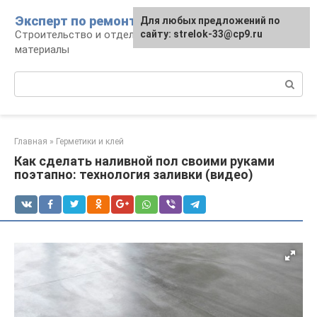
Перейти
Эксперт по ремонту
Для любых предложений по
Для любых предложений по
к
Строительство и отделка: работы и
сайту: strelok-33@cp9.ru
сайту: strelok-33@cp9.ru
контенту
материалы
Поиск:
Главная
»
Герметики и клей
Как сделать наливной пол своими руками
поэтапно: технология заливки (видео)