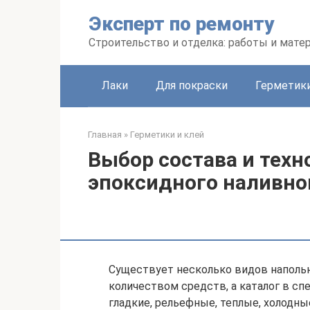
Перейти
Эксперт по ремонту
к
контенту
Строительство и отделка: работы и мате
Лаки
Для покраски
Герметики
Главная
»
Герметики и клей
Выбор состава и техн
эпоксидного наливно
Существует несколько видов наполь
количеством средств, а каталог в с
гладкие, рельефные, теплые, холодны