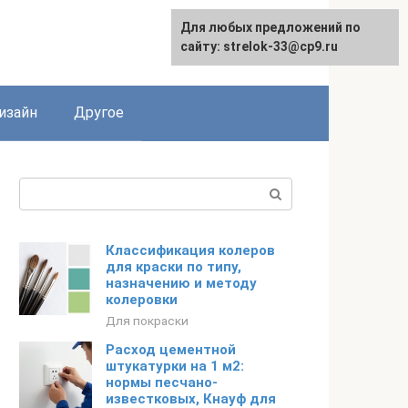
Для любых предложений по
Для любых предложений по
сайту: strelok-33@cp9.ru
сайту: strelok-33@cp9.ru
изайн
Другое
Поиск:
Классификация колеров
для краски по типу,
назначению и методу
колеровки
Для покраски
Расход цементной
штукатурки на 1 м2:
нормы песчано-
известковых, Кнауф для