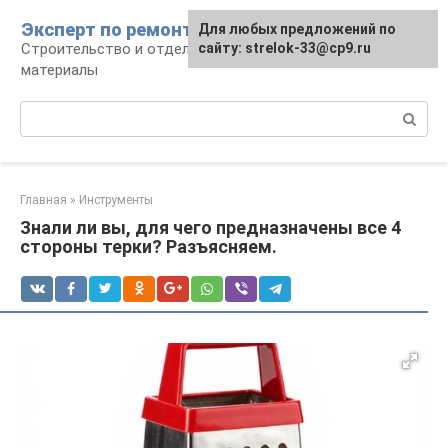
Перейти
Эксперт по ремонту
Для любых предложений по
Для любых предложений по
к
Строительство и отделка: работы и
сайту: strelok-33@cp9.ru
сайту: strelok-33@cp9.ru
контенту
материалы
Поиск:
Главная
»
Инструменты
Знали ли вы, для чего предназначены все 4
стороны терки? Разъясняем.