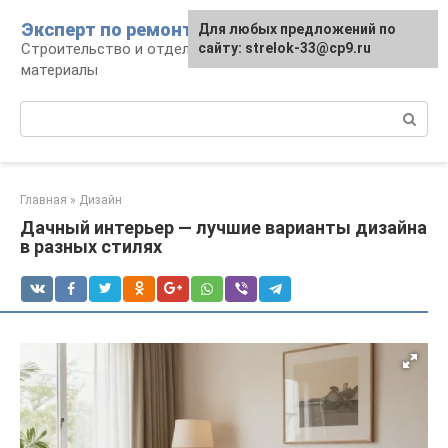
Перейти
Эксперт по ремонту
Для любых предложений по
Для любых предложений по
к
Строительство и отделка: работы и
сайту: strelok-33@cp9.ru
сайту: strelok-33@cp9.ru
контенту
материалы
Поиск:
Главная
»
Дизайн
Дачный интерьер — лучшие варианты дизайна
в разных стилях