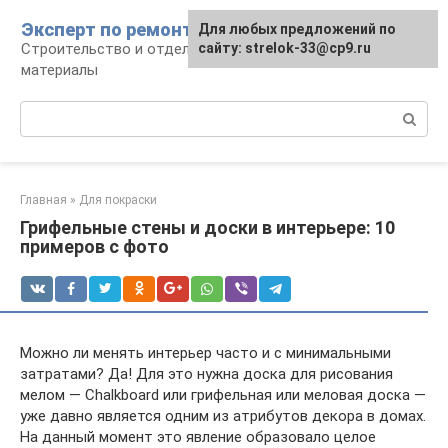
Перейти
Эксперт по ремонту
Для любых предложений по
Для любых предложений по
к
Строительство и отделка: работы и
сайту: strelok-33@cp9.ru
сайту: strelok-33@cp9.ru
контенту
материалы
Поиск:
Главная
»
Для покраски
Грифельные стены и доски в интерьере: 10
примеров с фото
Можно ли менять интерьер часто и с минимальными
затратами? Да! Для это нужна доска для рисования
мелом — Chalkboard или грифельная или меловая доска —
уже давно является одним из атрибутов декора в домах.
На данный момент это явление образовало целое