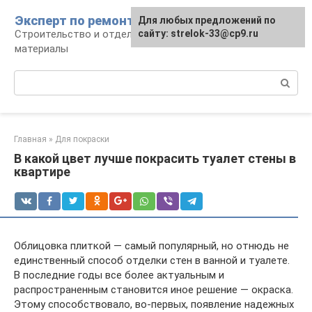
Перейти
Эксперт по ремонту
Для любых предложений по
Для любых предложений по
к
Строительство и отделка: работы и
сайту: strelok-33@cp9.ru
сайту: strelok-33@cp9.ru
контенту
материалы
Поиск:
Главная
»
Для покраски
В какой цвет лучше покрасить туалет стены в
квартире
Облицовка плиткой — самый популярный, но отнюдь не
единственный способ отделки стен в ванной и туалете.
В последние годы все более актуальным и
распространенным становится иное решение — окраска.
Этому способствовало, во-первых, появление надежных