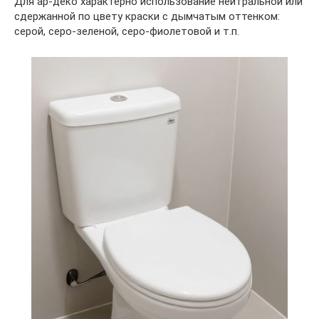
Для ар-деко характерно использование нейтральной или
сдержанной по цвету краски с дымчатым оттенком:
серой, серо-зеленой, серо-фиолетовой и т.п.