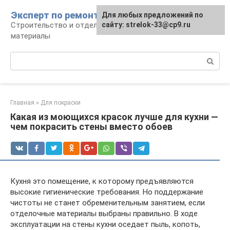
Перейти
Эксперт по ремонту
Для любых предложений по
Для любых предложений по
к
Строительство и отделка: работы и
сайту: strelok-33@cp9.ru
сайту: strelok-33@cp9.ru
контенту
материалы
Поиск:
Главная
»
Для покраски
Какая из моющихся красок лучше для кухни —
чем покрасить стены вместо обоев
Кухня это помещение, к которому предъявляются
высокие гигиенические требования. Но поддержание
чистоты не станет обременительным занятием, если
отделочные материалы выбраны правильно. В ходе
эксплуатации на стены кухни оседает пыль, копоть,