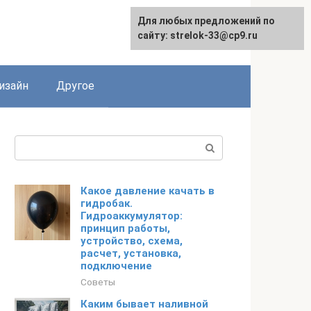
Для любых предложений по
Для любых предложений по
сайту: strelok-33@cp9.ru
сайту: strelok-33@cp9.ru
изайн
Другое
Поиск:
Какое давление качать в
гидробак.
Гидроаккумулятор:
принцип работы,
устройство, схема,
расчет, установка,
подключение
Советы
Каким бывает наливной