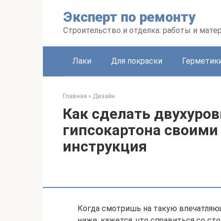
Перейти
Эксперт по ремонту
к
контенту
Строительство и отделка: работы и мате
Лаки
Для покраски
Герметики
Главная
»
Дизайн
Как сделать двухуро
гипсокартона своими
инструкция
Когда смотришь на такую впечатляю
ниже, кажется, что справиться со с