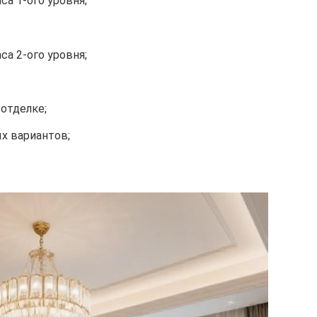
а 1-ого уровня;
а 2-ого уровня;
отделке;
х вариантов;