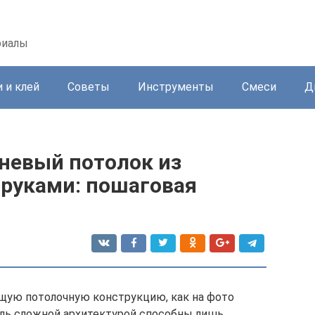
риалы
 и клей
Советы
Инструменты
Смеси
Д
вневый потолок из
 руками: пошаговая
щую потолочную конструкцию, как на фото
толь сложной архитектурой способны лишь