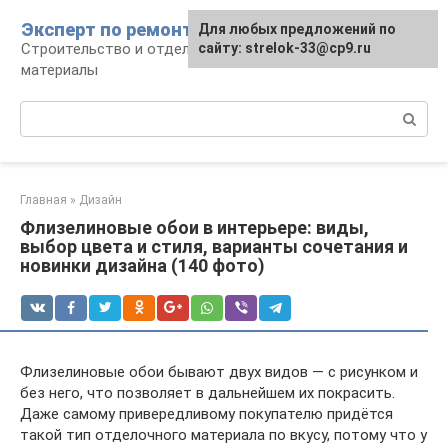
Перейти
Эксперт по ремонту
Для любых предложений по
Для любых предложений по
к
Строительство и отделка: работы и
сайту: strelok-33@cp9.ru
сайту: strelok-33@cp9.ru
контенту
материалы
Поиск:
Главная
»
Дизайн
Флизелиновые обои в интерьере: виды,
выбор цвета и стиля, варианты сочетания и
новинки дизайна (140 фото)
Флизелиновые обои бывают двух видов — с рисунком и
без него, что позволяет в дальнейшем их покрасить.
Даже самому привередливому покупателю придётся
такой тип отделочного материала по вкусу, потому что у