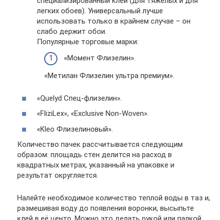
специализированный клей (для тяжелых и для
легких обоев). Универсальный лучше
использовать только в крайнем случае – он
слабо держит обои.
Популярные торговые марки:
«Момент Флизелин».
«Метилан Флизелин ультра премиум».
«Quelyd Спец-флизелин».
«FliziLex», «Exclusive Non-Woven».
«Kleo Флизелиновый».
Количество пачек рассчитывается следующим
образом: площадь стен делится на расход в
квадратных метрах, указанный на упаковке и
результат округляется.
Налейте необходимое количество теплой воды в таз и,
размешивая воду до появления воронки, высыпьте
клей в её центр. Можно это делать рукой или палкой,