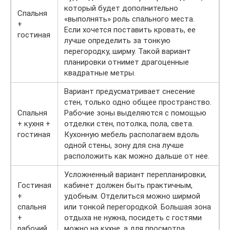
который будет дополнительно
Спальня
«выполнять» роль спального места.
+
Если хочется поставить кровать, ее
гостиная
лучше определить за тонкую
перегородку, ширму. Такой вариант
планировки отнимет драгоценные
квадратные метры.
Вариант предусматривает снесение
стен, только одно общее пространство.
Спальня
Рабочие зоны выделяются с помощью
+ кухня +
отделки стен, потолка, пола, света.
гостиная
Кухонную мебель располагаем вдоль
одной стены, зону для сна лучше
расположить как можно дальше от нее.
Усложненный вариант перепланировки,
Гостиная
кабинет должен быть практичным,
+
удобным. Отделиться можно ширмой
спальня
или тонкой перегородкой. Большая зона
+
отдыха не нужна, посидеть с гостями
рабочий
можно на кухне, а для просмотра