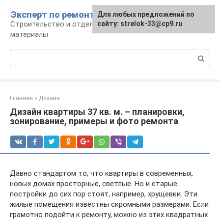
Перейти
Эксперт по ремонту
Для любых предложений по
Для любых предложений по
к
Строительство и отделка: работы и
сайту: strelok-33@cp9.ru
сайту: strelok-33@cp9.ru
контенту
материалы
Поиск:
Главная
»
Дизайн
Дизайн квартиры 37 кв. м. – планировки,
зонирование, примеры и фото ремонта
Давно стандартом то, что квартиры в современных,
новых домах просторные, светлые. Но и старые
постройки до сих пор стоят, например, хрущевки. Эти
жилые помещения известны скромными размерами. Если
грамотно подойти к ремонту, можно из этих квадратных