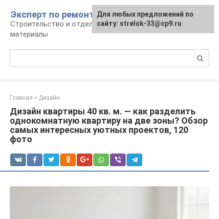
Перейти
Эксперт по ремонту
Для любых предложений по
Для любых предложений по
к
Строительство и отделка: работы и
сайту: strelok-33@cp9.ru
сайту: strelok-33@cp9.ru
контенту
материалы
Поиск:
Главная
»
Дизайн
Дизайн квартиры 40 кв. м. — как разделить
однокомнатную квартиру на две зоны? Обзор
самых интересных уютных проектов, 120
фото