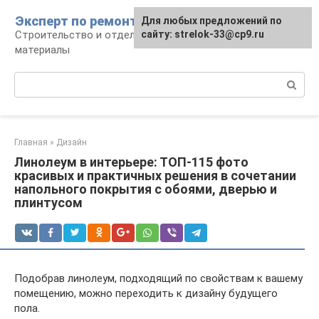
Перейти
Эксперт по ремонту
Для любых предложений по
Для любых предложений по
к
Строительство и отделка: работы и
сайту: strelok-33@cp9.ru
сайту: strelok-33@cp9.ru
контенту
материалы
Поиск:
Главная
»
Дизайн
Линолеум в интерьере: ТОП-115 фото
красивых и практичных решения в сочетании
напольного покрытия с обоями, дверью и
плинтусом
Подобрав линолеум, подходящий по свойствам к вашему
помещению, можно переходить к дизайну будущего
пола.