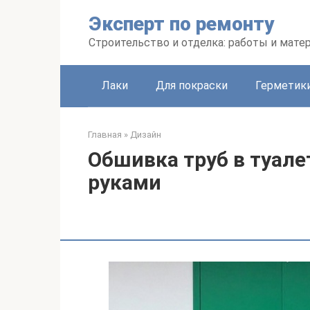
Перейти
Эксперт по ремонту
к
контенту
Строительство и отделка: работы и мате
Лаки
Для покраски
Герметики
Главная
»
Дизайн
Обшивка труб в туал
руками