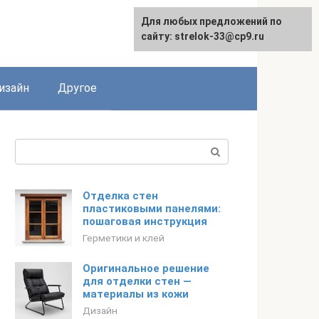
Для любых предложений по
Для любых предложений по
сайту: strelok-33@cp9.ru
сайту: strelok-33@cp9.ru
изайн
Другое
Поиск:
Отделка стен
пластиковыми панелями:
пошаговая инструкция
Герметики и клей
Оригинальное решение
для отделки стен —
материалы из кожи
Дизайн