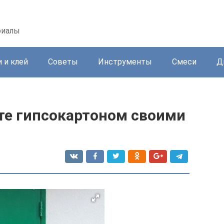
риалы
 и клей
Советы
Инструменты
Смеси
Д
ете гипсокартоном своими