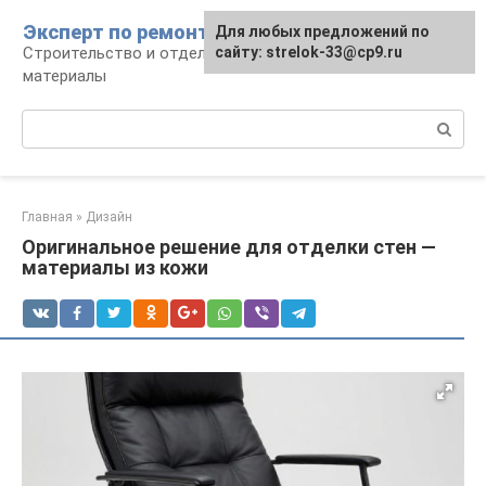
Перейти
Эксперт по ремонту
Для любых предложений по
Для любых предложений по
к
Строительство и отделка: работы и
сайту: strelok-33@cp9.ru
сайту: strelok-33@cp9.ru
контенту
материалы
Поиск:
Главная
»
Дизайн
Оригинальное решение для отделки стен —
материалы из кожи