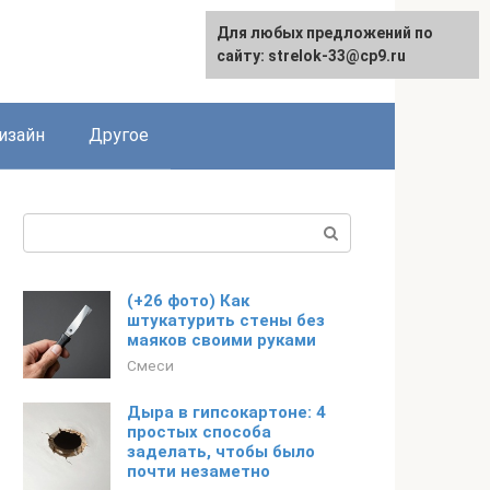
Для любых предложений по
Для любых предложений по
сайту: strelok-33@cp9.ru
сайту: strelok-33@cp9.ru
изайн
Другое
Поиск:
(+26 фото) Как
штукатурить стены без
маяков своими руками
Смеси
Дыра в гипсокартоне: 4
простых способа
заделать, чтобы было
почти незаметно