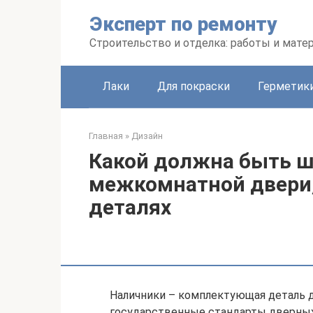
Перейти
Эксперт по ремонту
к
контенту
Строительство и отделка: работы и мате
Лаки
Для покраски
Герметики
Главная
»
Дизайн
Какой должна быть ш
межкомнатной двери,
деталях
Наличники – комплектующая деталь д
государственные стандарты дверных