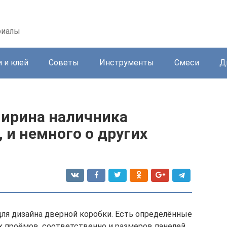
риалы
 и клей
Советы
Инструменты
Смеси
Д
ирина наличника
 и немного о других
ля дизайна дверной коробки. Есть определённые
 проёмов, соответственно и размеров панелей.